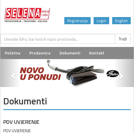
Registracija
Login
English
Početna
Prodavnica
Dokumenti
Kontakt
Dokumenti
PDV UVJERENJE
PDV UVJERENJE