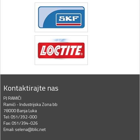
Kontaktirajte nas
PJ RAMIĆI
Ramići - Industrijska Zona bb
78000 Banja Luka
Tel: 051/392-000
Fax: 051/394-026
Email: selena@blic.net